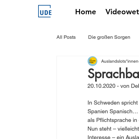
Home
Videowet
All Posts
Die großen Sorgen
Auslandslots*innen
Unsere Auslandslots*innen erz
Sprachba
20.10.2020 - von De
In Schweden spricht 
Spanien Spanisch… u
als Pflichtsprache in
Nun steht – vielleich
Interesse – ein Aus