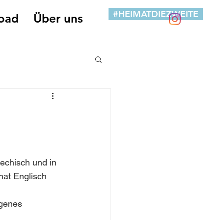
#HEIMATDIEZWEITE
oad
Über uns
echisch und in 
at Englisch 
igenes 