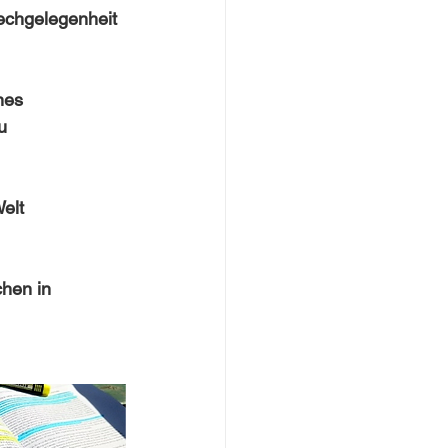
echgelegenheit 
nes 
u 
elt 
hen in 