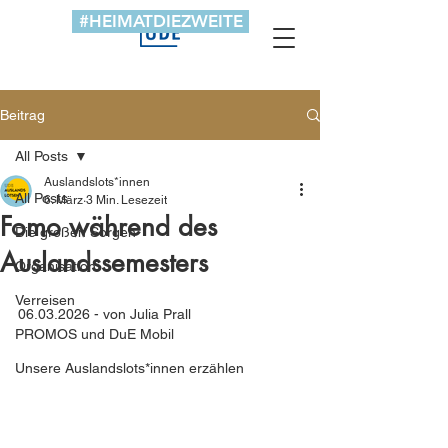
#HEIMATDIEZWEITE
Beitrag
All Posts
Auslandslots*innen
All Posts
6. März
3 Min. Lesezeit
Fomo während des
Die großen Sorgen
Auslandssemesters
Organisation
Verreisen
06.03.2026 - von Julia Prall
PROMOS und DuE Mobil
Unsere Auslandslots*innen erzählen