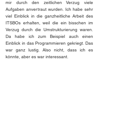
mir durch den zeitlichen Verzug viele 
Aufgaben anvertraut wurden. Ich habe sehr 
viel Einblick in die ganzheitliche Arbeit des 
ITSBOs erhalten, weil die ein bisschen im 
Verzug durch die Umstrukturierung waren. 
Da habe ich zum Beispiel auch einen 
Einblick in das Programmieren gekriegt. Das 
war ganz lustig. Also nicht, dass ich es 
könnte, aber es war interessant. 
Ein paar letzte Worte an andere 
Studierende?
Also ich würde Ecuador, bzw. Südamerika 
generell sehr empfehlen. Das ist einfach 
eine ganz andere Mentalität. Vom Arbeiten, 
aber auch vom Reisen und menschlichem 
Aspekt her. Absolut empfehlenswert. 
Grundsätzlich würde ich 
Auslandsaufenthalte etc. jedem empfehlen. 
Es lohnt sich auf jeden Fall. Dieses 