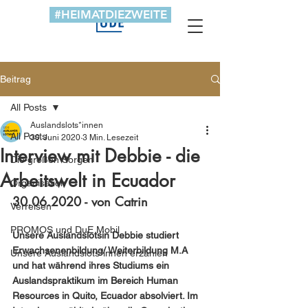
#HEIMATDIEZWEITE
Beitrag
All Posts
Auslandslots*innen
All Posts
30. Juni 2020
3 Min. Lesezeit
Interview mit Debbie - die
Die großen Sorgen
Arbeitswelt in Ecuador
Organisation
30.06.2020 - von Catrin
Verreisen
PROMOS und DuE Mobil
Unsere Auslandslotsin Debbie studiert 
Erwachsenenbildung/ Weiterbildung M.A 
Unsere Auslandslots*innen erzählen
und hat während ihres Studiums ein 
Auslandspraktikum im Bereich Human 
Resources in Quito, Ecuador absolviert. Im 