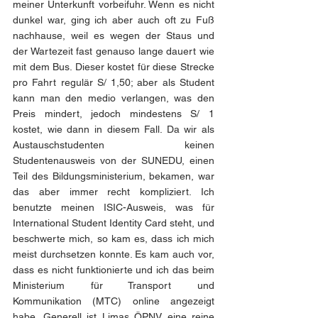
meiner Unterkunft vorbeifuhr. Wenn es nicht 
dunkel war, ging ich aber auch oft zu Fuß 
nachhause, weil es wegen der Staus und 
der Wartezeit fast genauso lange dauert wie 
mit dem Bus. Dieser kostet für diese Strecke 
pro Fahrt regulär S/ 1,50; aber als Student 
kann man den medio verlangen, was den 
Preis mindert, jedoch mindestens S/ 1 
kostet, wie dann in diesem Fall. Da wir als 
Austauschstudenten keinen 
Studentenausweis von der SUNEDU, einen 
Teil des Bildungsministerium, bekamen, war 
das aber immer recht kompliziert. Ich 
benutzte meinen ISIC-Ausweis, was für 
International Student Identity Card steht, und 
beschwerte mich, so kam es, dass ich mich 
meist durchsetzen konnte. Es kam auch vor, 
dass es nicht funktionierte und ich das beim 
Ministerium für Transport und 
Kommunikation (MTC) online angezeigt 
habe. Generell ist Limas ÖPNV eine reine 