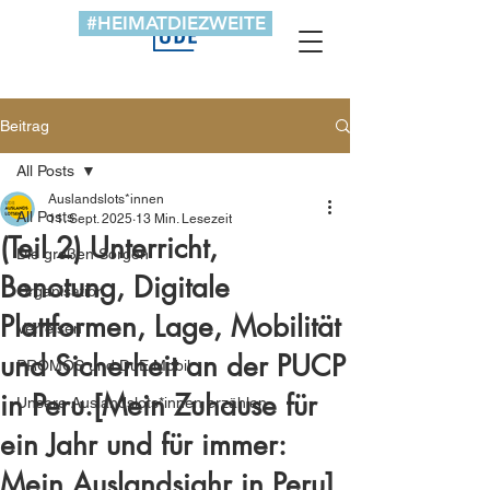
#HEIMATDIEZWEITE
Beitrag
All Posts
Auslandslots*innen
All Posts
11. Sept. 2025
13 Min. Lesezeit
(Teil 2) Unterricht,
Die großen Sorgen
Benotung, Digitale
Organisation
Plattformen, Lage, Mobilität
Verreisen
und Sicherheit an der PUCP
PROMOS und DuE Mobil
in Peru.[Mein Zuhause für
Unsere Auslandslots*innen erzählen
ein Jahr und für immer:
Mein Auslandsjahr in Peru]