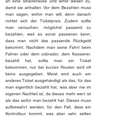
an eine Straßenecke und winkt diesen zu, 
damit sie anhalten. Vor dem Bezahlen muss 
man sagen, wohin man will, denn danach 
richtet sich der Ticketpreis. Zudem sollte 
man versuchen, möglichst passend zu 
bezahlen, weil es sonst passieren kann, 
dass man nicht das passende Rückgeld 
bekommt. Nachdem man seine Fahrt beim 
Fahrer oder dem cobrador, dem Kassierer, 
bezahlt hat, sollte man ein Ticket 
bekommen, nur bei kurzen Routen wird oft 
keins ausgegeben. Meist wird auch ein 
anderes Ticket ausgehändigt als das, für das 
man eigentlich bezahlt hat, was aber nie im 
eigenen Nachteil ist, da dieses mehr wert ist 
als das wofür man bezahlt hat. Dieses muss 
aufbewahrt werden, für den Fall, dass ein 
Kontrolleur kommt, was aber sehr selten 
passiert. In einem Jahr war das drei Mal bei 
mir der Fall und ich fuhr ziemlich oft Bus. 
Wenn man das Ticket nicht vorzeigen kann, 