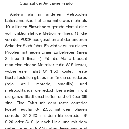
Stau auf der Av. Javier Prado
 Anders als in anderen Metropolen 
Lateinamerikas, hat Lima mit etwas mehr als 
10 Millionen Einwohnern gerade einmal eine 
voll funktionsfähige Metrolinie (línea 1), die 
von der PUCP aus gesehen auf der anderen 
Seite der Stadt fährt. Es wird versucht dieses 
Problem mit neuen Linien zu beheben (línea 
2, línea 3, línea 4). Für die Metro braucht 
man eine eigene Metrokarte die S/ 5 kostet, 
wobei eine Fahrt S/ 1,50 kostet. Feste 
Bushaltestellen gibt es nur für die corredores 
(rojo, azul, morado, amarillo) und 
metropolitanos, die jedoch bei weitem nicht 
die ganze Stadt erschließen und oft überfüllt 
sind. Eine Fahrt mit dem roten corredor 
kostet regulär S/ 2,35; mit dem blauen 
corredor S/ 2,20; mit dem lila corredor S/ 
2,20 oder S/ 2, je nach Linie und mit dem 
gelbe corredor S/ 2,50; aber dieser wird erst 