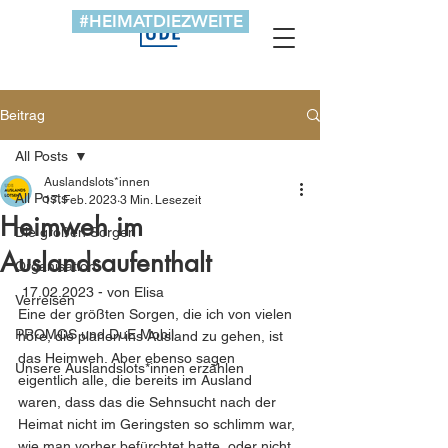
#HEIMATDIEZWEITE
Beitrag
All Posts
Auslandslots*innen
All Posts
17. Feb. 2023
3 Min. Lesezeit
Heimweh im
Die großen Sorgen
Auslandsaufenthalt
Organisation
 17.02.2023 - von Elisa
Verreisen
Eine der größten Sorgen, die ich von vielen 
PROMOS und DuE Mobil
höre, die planen ins Ausland zu gehen, ist 
das Heimweh. Aber ebenso sagen 
Unsere Auslandslots*innen erzählen
eigentlich alle, die bereits im Ausland 
waren, dass das die Sehnsucht nach der 
Heimat nicht im Geringsten so schlimm war, 
wie man vorher befürchtet hatte, oder nicht 