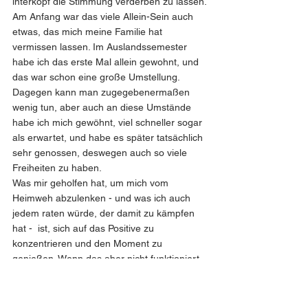
interkopf die Stimmung verderben zu lassen.
Am Anfang war das viele Allein-Sein auch 
etwas, das mich meine Familie hat 
vermissen lassen. Im Auslandssemester 
habe ich das erste Mal allein gewohnt, und 
das war schon eine große Umstellung. 
Dagegen kann man zugegebenermaßen 
wenig tun, aber auch an diese Umstände 
habe ich mich gewöhnt, viel schneller sogar 
als erwartet, und habe es später tatsächlich 
sehr genossen, deswegen auch so viele 
Freiheiten zu haben. 
Was mir geholfen hat, um mich vom 
Heimweh abzulenken - und was ich auch 
jedem raten würde, der damit zu kämpfen 
hat -  ist, sich auf das Positive zu 
konzentrieren und den Moment zu 
genießen. Wenn das aber nicht funktioniert, 
denn, sein wir ehrlich, manchmal schafft 
man das in diesen Augenblicken einfach 
nicht, dann – und ich weiß, das klingt 