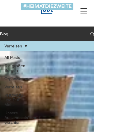
#HEIMATDIEZWEITE
Blog
Verreisen
All Posts
Die großen
Sorgen
Organisation
Verreisen
PROMOS
und DuE
Mobil
Unsere
Auslandslots*innen
erzählen