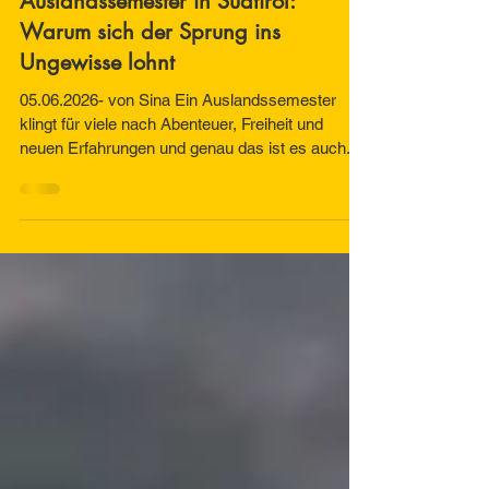
Auslandssemester in Südtirol:
Warum sich der Sprung ins
Ungewisse lohnt
05.06.2026- von Sina Ein Auslandssemester
klingt für viele nach Abenteuer, Freiheit und
neuen Erfahrungen und genau das ist es auch.
Aber man unterschätzt oft, dass es schon lange
vor der eigentlichen Abreise beginnt. Bei mir war
es vor allem die Wohnungssuche, die mich
ziemlich ins Schwitzen gebracht hat. Schon früh
wurde uns gesagt, dass die Plätze im
Studentenwohnheim extrem begrenzt sind. Die
Vergabe startete allerdings erst relativ spät, was
mich ziemlich nervös gemacht