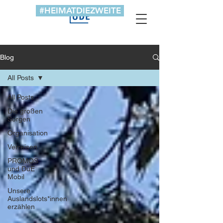
#HEIMATDIEZWEITE
Blog
All Posts
All Posts
Die großen
Sorgen
Organisation
Verreisen
PROMOS
und DuE
Mobil
Unsere
Auslandslots*innen
erzählen