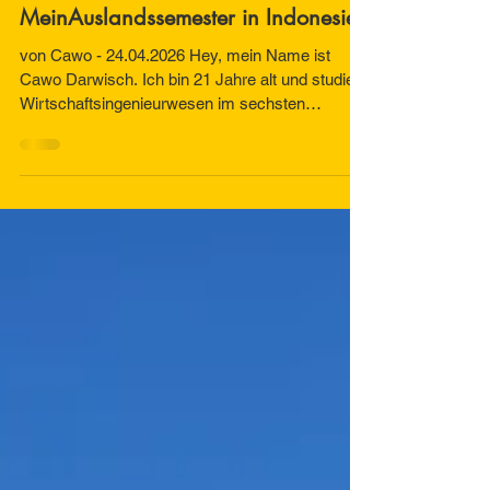
24. Apr.
4 Min. Lesezeit
MeinAuslandssemester in Indonesien
von Cawo - 24.04.2026 Hey, mein Name ist
Cawo Darwisch. Ich bin 21 Jahre alt und studiere
Wirtschaftsingenieurwesen im sechsten
Semester. Ich habe von August bis Dezember
im Rahmen des Südostasien-Programms ein
Auslandssemester in Indonesien absolviert.
Mein Aufenthalt fand in der Hauptstadt Jakarta
an der Universitas Indonesia statt, einer der
renommiertesten Universitäten des Landes.Zu
Beginn möchte ich betonen, dass ich jedem
empfehlen würde, die Möglichkeit eines
Auslands