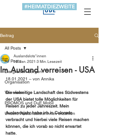
#HEIMATDIEZWEITE
Beitrag
All Posts
Auslandslots*innen
All Posts
18. Jan. 2021
3 Min. Lesezeit
Im Ausland verreisen - USA
Die großen Sorgen
18.01.2021 – von Annika
Organisation
Verreisen
Die vielseitige Landschaft des Südwestens 
der USA bietet tolle Möglichkeiten für 
PROMOS und DuE Mobil
Reisen zu jeder Jahreszeit. Mein 
Auslandsjahr habe ich in Colorado 
Unsere Auslandslots*innen erzählen
verbracht und hierbei viele Reisen machen 
können, die ich vorab so nicht erwartet 
hatte.