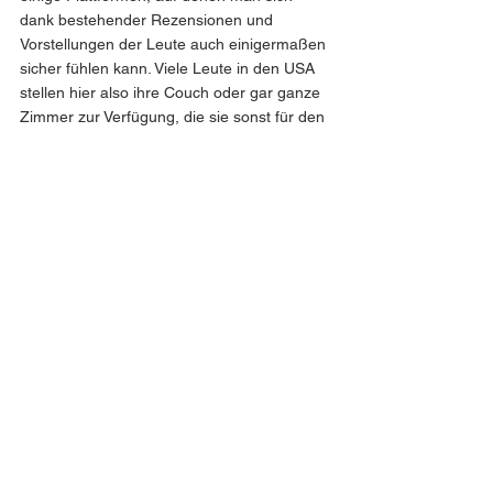
dank bestehender Rezensionen und 
Vorstellungen der Leute auch einigermaßen 
sicher fühlen kann. Viele Leute in den USA 
stellen hier also ihre Couch oder gar ganze 
Zimmer zur Verfügung, die sie sonst für den 
Familienbesuch aus anderen Staaten 
freihalten. Diese Art des Reisens hat 
nochmal völlig andere Einblicke ermöglicht 
und auch sehr gute Freundschaften. So 
habe ich einen Gastgeber auch im zweiten 
Semester meines Studiums in den USA 
nocheinmal besucht.
Insgesamt waren meine Reisen während 
des Jahres sehr abwechslungsreich und oft 
spontan. Ich kann es jedem empfehlen auch 
spontane Trips zu machen und hierbei offen 
zu sein, Land und Leute besser 
kennenzulernen. 