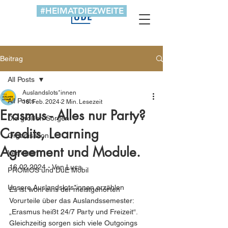
#HEIMATDIEZWEITE
Beitrag
All Posts
Auslandslots*innen
All Posts
16. Feb. 2024
2 Min. Lesezeit
Erasmus - Alles nur Party?
Die großen Sorgen
Credits, Learning
Organisation
Agreement und Module.
Verreisen
16.02.2024 - Von Luca
PROMOS und DuE Mobil
Unsere Auslandslots*innen erzählen
Es ist wohl eins der meistgehörten 
Vorurteile über das Auslandssemester: 
„Erasmus heißt 24/7 Party und Freizeit“. 
Gleichzeitig sorgen sich viele Outgoings 