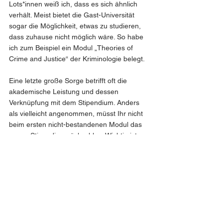
Lots*innen weiß ich, dass es sich ähnlich 
verhält. Meist bietet die Gast-Universität 
sogar die Möglichkeit, etwas zu studieren, 
dass zuhause nicht möglich wäre. So habe 
ich zum Beispiel ein Modul „Theories of 
Crime and Justice“ der Kriminologie belegt.
Eine letzte große Sorge betrifft oft die 
akademische Leistung und dessen 
Verknüpfung mit dem Stipendium. Anders 
als vielleicht angenommen, müsst Ihr nicht 
beim ersten nicht-bestandenen Modul das 
ganze Stipendium rückzahlen. Wichtig ist, 
dass Ihr nachweisen könnt, euer Semester 
für eure akademische Weiterbildung genutzt 
zu haben und eine dementsprechende 
Menge an Credits erworben zu haben. 
Natürlich gibt es immer spezielle Fälle, in 
solchen sollte Kontakt zum International 
Office der UDE aufgenommen werden.
Ich hoffe, dieser Beitrag konnte euch bei 