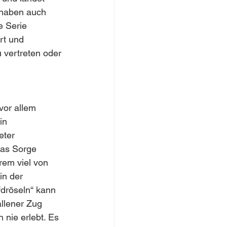
 haben auch 
 Serie 
rt und 
 vertreten oder 
vor allem 
in 
ter 
was Sorge 
rem viel von 
in der 
fdröseln“ kann 
llener Zug 
nie erlebt. Es 