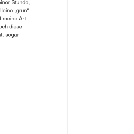
iner Stunde, 
leine „grün“ 
f meine Art 
och diese 
t, sogar 