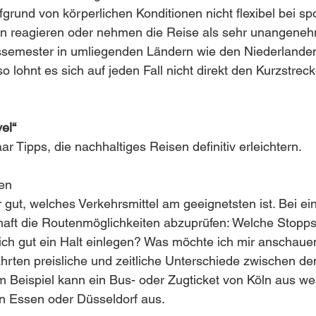
rund von körperlichen Konditionen nicht flexibel bei sp
n reagieren oder nehmen die Reise als sehr unangeneh
ssemester in umliegenden Ländern wie den Niederlanden
o lohnt es sich auf jeden Fall nicht direkt den Kurzstreck
el“
ar Tipps, die nachhaltiges Reisen definitiv erleichtern. 
ten
r gut, welches Verkehrsmittel am geeignetsten ist. Bei ei
ilhaft die Routenmöglichkeiten abzuprüfen: Welche Stopps
ich gut ein Halt einlegen? Was möchte ich mir anschau
ahrten preisliche und zeitliche Unterschiede zwischen de
um Beispiel kann ein Bus- oder Zugticket von Köln aus we
on Essen oder Düsseldorf aus. 