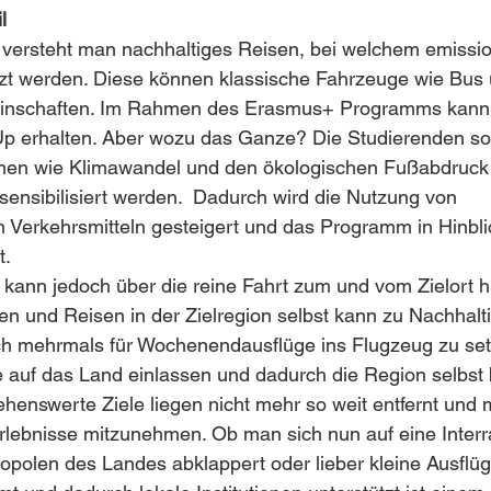
l
“ versteht man nachhaltiges Reisen, bei welchem emissi
tzt werden. Diese können klassische Fahrzeuge wie Bus 
inschaften. Im Rahmen des Erasmus+ Programms kann 
-Up erhalten. Aber wozu das Ganze? Die Studierenden sol
emen wie Klimawandel und den ökologischen Fußabdruc
sensibilisiert werden.  Dadurch wird die Nutzung von 
 Verkehrsmitteln gesteigert und das Programm in Hinblic
. 
 kann jedoch über die reine Fahrt zum und vom Zielort 
 und Reisen in der Zielregion selbst kann zu Nachhalti
sich mehrmals für Wochenendausflüge ins Flugzeug zu se
 auf das Land einlassen und dadurch die Region selbst 
ehenswerte Ziele liegen nicht mehr so weit entfernt und m
rlebnisse mitzunehmen. Ob man sich nun auf eine Interra
ropolen des Landes abklappert oder lieber kleine Ausflüg