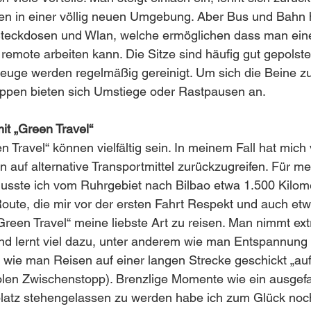
n in einer völlig neuen Umgebung. Aber Bus und Bahn
 Steckdosen und Wlan, welche ermöglichen dass man eine
 remote arbeiten kann. Die Sitze sind häufig gut gepolste
rzeuge werden regelmäßig gereinigt. Um sich die Beine zu
appen bieten sich Umstiege oder Rastpausen an. 
it „Green Travel“
 Travel“ können vielfältig sein. In meinem Fall hat mich 
auf alternative Transportmittel zurückzugreifen. Für me
sste ich vom Ruhrgebiet nach Bilbao etwa 1.500 Kilome
oute, die mir vor der ersten Fahrt Respekt und auch et
„Green Travel“ meine liebste Art zu reisen. Man nimmt ext
nd lernt viel dazu, unter anderem wie man Entspannung 
 wie man Reisen auf einer langen Strecke geschickt „au
olen Zwischenstopp). Brenzlige Momente wie ein ausgefa
latz stehengelassen zu werden habe ich zum Glück noch 