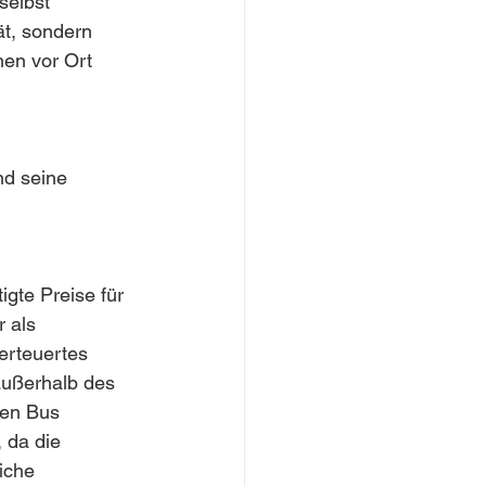
selbst 
ät, sondern 
en vor Ort 
nd seine 
gte Preise für 
 als 
erteuertes 
außerhalb des 
den Bus 
 da die 
iche 