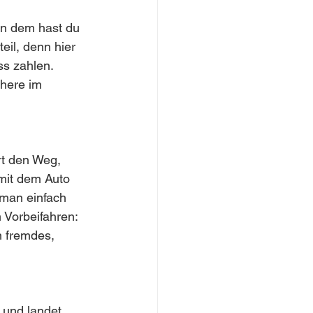
on dem hast du 
eil, denn hier 
s zahlen. 
here im 
t den Weg, 
mit dem Auto 
 man einfach 
 Vorbeifahren: 
 fremdes, 
k und landet 