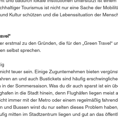
und dadurch lokale Institutionen unterstützt ist einem 
hhaltiger Tourismus ist nicht nur eine Sache der Mobilit
und Kultur schützen und die Lebenssituation der Mensch
avel“
r erstmal zu den Gründen, die für den „Green Travel“ u
en selbst sprechen. 
tig
nicht teuer sein. Einige Zugunternehmen bieten vergünsti
hren an und auch Bustickets sind häufig erschwinglicher
em in der Sommersaison. Was du dir auch sparst ist ein üb
ghafen in die Stadt hinein, denn Flughäfen liegen meist 
icht immer mit der Metro oder einem regelmäßig fahren
n und Bussen wirst du nur selten dieses Problem haben,
ufig mitten im Stadtzentrum liegen und gut an das öffentl