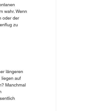
ontanen 
m wahr. Wenn 
 oder der 
enflug zu 
ner längeren 
 liegen auf 
en? Manchmal 
n 
sentlich 