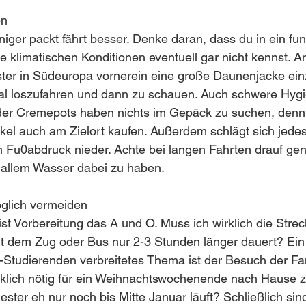
en
niger packt fährt besser. Denke daran, dass du in ein fu
e klimatischen Konditionen eventuell gar nicht kennst. Ans
ster in Südeuropa vornerein eine große Daunenjacke ein
al loszufahren und dann zu schauen. Auch schwere Hygie
r Cremepots haben nichts im Gepäck zu suchen, denn s
kel auch am Zielort kaufen. Außerdem schlägt sich jede
n Fu0abdruck nieder. Achte bei langen Fahrten drauf ge
 allem Wasser dabei zu haben. 
öglich vermeiden
st Vorbereitung das A und O. Muss ich wirklich die Strec
t dem Zug oder Bus nur 2-3 Stunden länger dauert? Ein 
Studierenden verbreitetes Thema ist der Besuch der Fam
irklich nötig für ein Weihnachtswochenende nach Hause zu
ter eh nur noch bis Mitte Januar läuft? Schließlich sin