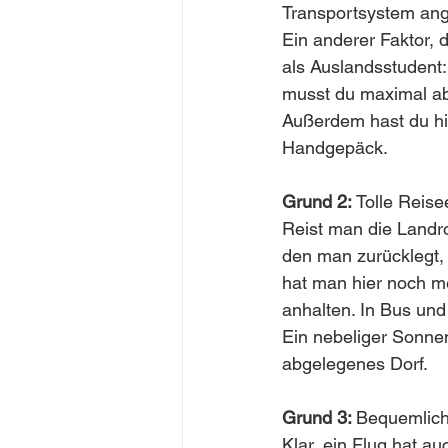
Transportsystem ang
Ein anderer Faktor, 
als Auslandsstudent:
musst du maximal ab
Außerdem hast du hie
Handgepäck. 
Grund 2:
 Tolle Reis
Reist man die Landr
den man zurücklegt, 
hat man hier noch me
anhalten. In Bus und
Ein nebeliger Sonne
abgelegenes Dorf. 
Grund 3: 
Bequemlich
Klar, ein Flug hat au