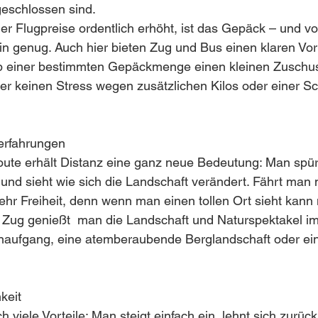
eschlossen sind. 
der Flugpreise ordentlich erhöht, ist das Gepäck – und v
in genug. Auch hier bieten Zug und Bus einen klaren Vort
 einer bestimmten Gepäckmenge einen kleinen Zuschus
r keinen Stress wegen zusätzlichen Kilos oder einer Sc
eerfahrungen
oute erhält Distanz eine ganz neue Bedeutung: Man spür
und sieht wie sich die Landschaft verändert. Fährt man 
hr Freiheit, denn wenn man einen tollen Ort sieht kann
 Zug genießt  man die Landschaft und Naturspektakel im
naufgang, eine atemberaubende Berglandschaft oder ein
keit
ch viele Vorteile: Man steigt einfach ein, lehnt sich zurüc