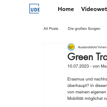
Home
Videowet
All Posts
Die großen Sorgen
Auslandslots*innen
Unsere Auslandslots*innen erz
Green Tra
10.07.2023 - von Ma
Erasmus und nachhal
überhaupt? In diesem
von meinen eigenen E
Mobilität möglichst n