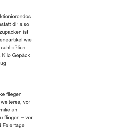
nktionierendes 
tatt dir also 
zupacken ist 
neartikel wie 
chließlich 
s Kilo Gepäck 
nug 
ke fliegen 
weiteres, vor 
ilie an 
 fliegen – vor 
d Feiertage 