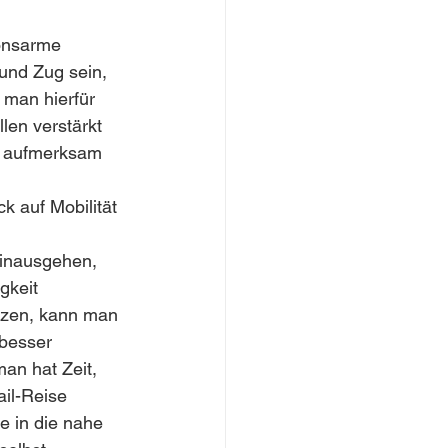
onsarme 
und Zug sein, 
man hierfür 
len verstärkt 
k aufmerksam 
k auf Mobilität 
hinausgehen, 
gkeit 
tzen, kann man 
besser 
an hat Zeit, 
il-Reise 
e in die nahe 