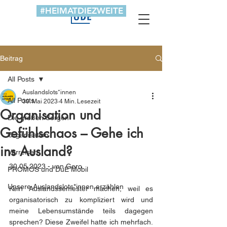
#HEIMATDIEZWEITE
Beitrag
All Posts
Auslandslots*innen
All Posts
30. Mai 2023
4 Min. Lesezeit
Organisation und
Die großen Sorgen
Gefühlschaos – Gehe ich
Organisation
ins Ausland?
Verreisen
30.05.2023 - von Gero 
PROMOS und DuE Mobil
Unsere Auslandslots*innen erzählen
Kein Auslandssemester machen, weil es 
organisatorisch zu kompliziert wird und 
meine Lebensumstände teils dagegen 
sprechen? Diese Zweifel hatte ich mehrfach. 