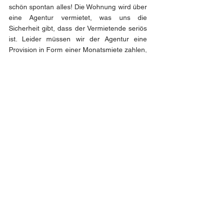
schön spontan alles! Die Wohnung wird über 
eine Agentur vermietet, was uns die 
Sicherheit gibt, dass der Vermietende seriös 
ist. Leider müssen wir der Agentur eine 
Provision in Form einer Monatsmiete zahlen, 
aber für diese Sicherheitsgarantie ist es uns 
das wert.
Mitte September geht es für mich dann nach 
Tarragona. Ein paar organisatorischen Dinge 
ändern sich später noch vor Ort, aber auch 
das ist ganz normal. Ohne, dass ich es weiß, 
erwartet mich eine wirklich schöne Zeit!