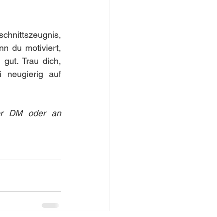
hnittszeugnis, 
n du motiviert, 
gut. Trau dich, 
neugierig auf 
Bei Fragen an Süeda meldet euch gerne per DM oder an 