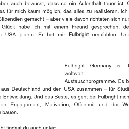
ber auch bewusst, dass so ein Aufenthalt teuer ist. Oh
s für mich kaum möglich, das alles zu realisieren. Ich
tipendien gemacht – aber viele davon richteten sich nu
Glück habe ich mit einem Freund gesprochen, der 
en USA plante. Er hat mir 
Fulbright
 empfohlen. Un
Fulbright Germany ist T
weltweit bekan
Austauschprogramme. Es bri
aus Deutschland und den USA zusammen – für Studiu
e Entwicklung. Und das Beste, es geht bei Fulbright nich
ehen Engagement, Motivation, Offenheit und der Wu
u bauen.
ht findest du auch unter: