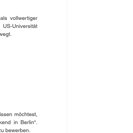
ls vollwertiger 
S-Universität 
wegt.
ssen möchtest, 
nd in Berlin“. 
 zu bewerben.