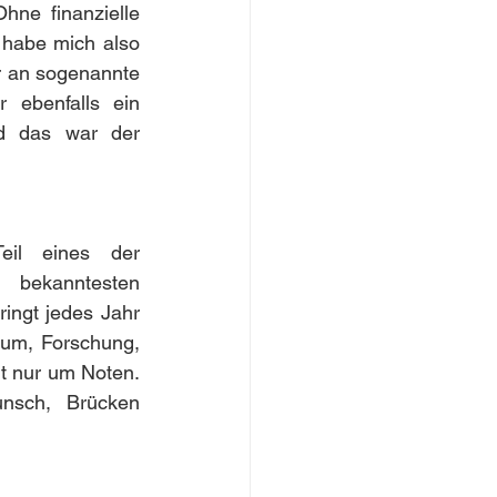
ne finanzielle 
 habe mich also 
r an sogenannte 
ebenfalls ein 
d das war der 
eil eines der 
ntesten 
ngt jedes Jahr 
m, Forschung, 
t nur um Noten. 
nsch, Brücken 