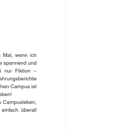
 Mal, wenn ich 
ie spannend und 
 nur Fiktion – 
hrungsberichte 
hen Campus ist 
leben!
as Campusleben, 
infach überall 