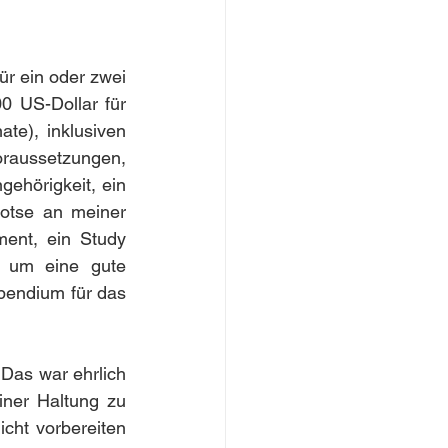
r ein oder zwei 
 US-Dollar für 
e), inklusiven 
raussetzungen, 
gehörigkeit, ein 
otse an meiner 
ent, ein Study 
, um eine gute 
endium für das 
as war ehrlich 
ner Haltung zu 
cht vorbereiten 