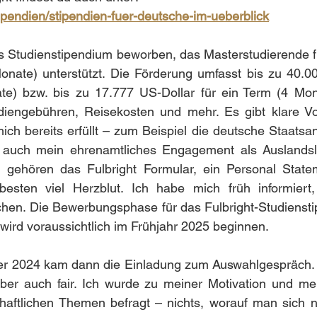
stipendien/stipendien-fuer-deutsche-im-ueberblick
s Studienstipendium beworben, das Masterstudierende fü
nate) unterstützt. Die Förderung umfasst bis zu 40.000
e) bzw. bis zu 17.777 US-Dollar für ein Term (4 Monat
iengebühren, Reisekosten und mehr. Es gibt klare Vo
ich bereits erfüllt – zum Beispiel die deutsche Staatsan
 auch mein ehrenamtliches Engagement als Auslandsl
gehören das Fulbright Formular, ein Personal Statem
esten viel Herzblut. Ich habe mich früh informiert
hen. Die Bewerbungsphase für das Fulbright-Studienstip
wird voraussichtlich im Frühjahr 2025 beginnen.
 2024 kam dann die Einladung zum Auswahlgespräch. D
ber auch fair. Ich wurde zu meiner Motivation und mei
haftlichen Themen befragt – nichts, worauf man sich ni