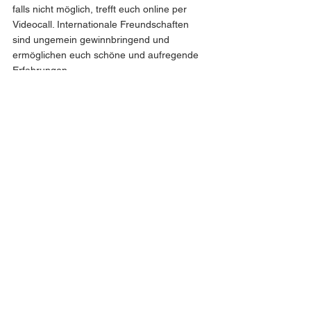
falls nicht möglich, trefft euch online per 
Videocall. Internationale Freundschaften 
sind ungemein gewinnbringend und 
ermöglichen euch schöne und aufregende 
Erfahrungen. 
Bei Fragen an Luca meldet euch per DM 
@ude.auslandslotsen oder per Mail an 
auslandslotsen@uni-due.de
Unsere Auslandslots*innen erzählen