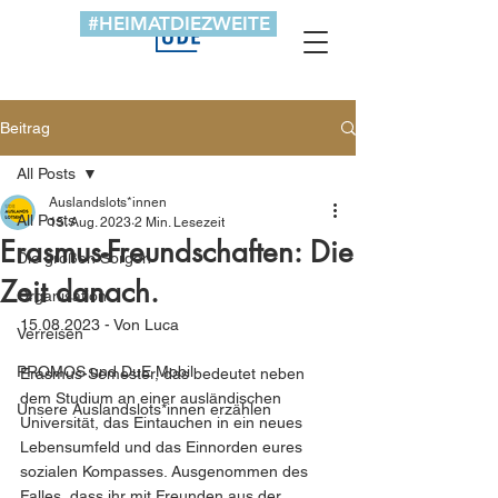
#HEIMATDIEZWEITE
Beitrag
All Posts
Auslandslots*innen
All Posts
15. Aug. 2023
2 Min. Lesezeit
Erasmus-Freundschaften: Die
Die großen Sorgen
Zeit danach.
Organisation
15.08.2023 - Von Luca
Verreisen
PROMOS und DuE Mobil
Erasmus-Semester, das bedeutet neben 
dem Studium an einer ausländischen 
Unsere Auslandslots*innen erzählen
Universität, das Eintauchen in ein neues 
Lebensumfeld und das Einnorden eures 
sozialen Kompasses. Ausgenommen des 
Falles, dass ihr mit Freunden aus der 