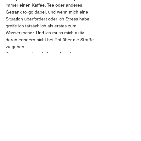
immer einen Kaffee, Tee oder anderes 
Getränk to-go dabei, und wenn mich eine 
Situation überfordert oder ich Stress habe, 
greife ich tatsächlich als erstes zum 
Wasserkocher. Und ich muss mich aktiv 
daran erinnern nicht bei Rot über die Straße 
zu gehen.
Aber genau das ist etwas, das ich 
unglaublich schätze: wieder nach Hause zu 
kommen und festzustellen, dass man sich 
einige dieser Eigenarten, die man anfangs 
möglicherweise negativ betrachtet hat, oder 
gar unglaublich merkwürdig fand, zu eigen 
gemacht hat. Dass genau die Dinge, die 
man früher vielleicht sogar belächelt hat, zu 
etwas wunderschönem geworden sind, 
etwas, das einem nun ein echtes Lächeln 
auf die Lippen zaubert, weil es an eine 
wunderschöne Zeit erinnert, und dazu 
beiträgt, dass diese Zeit unvergessen bleibt. 