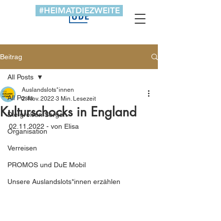
#HEIMATDIEZWEITE
Beitrag
All Posts
Auslandslots*innen
All Posts
2. Nov. 2022
3 Min. Lesezeit
Kulturschocks in England
Die großen Sorgen
02.11.2022 - von Elisa
Organisation
Verreisen
PROMOS und DuE Mobil
Unsere Auslandslots*innen erzählen