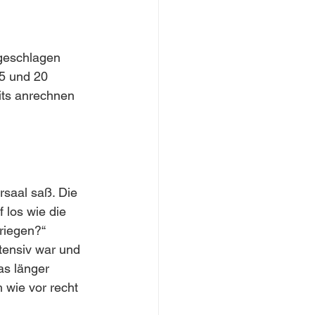
rgeschlagen 
5 und 20 
its anrechnen 
rsaal saß. Die 
 los wie die 
kriegen?“
tensiv war und 
as länger 
 wie vor recht 