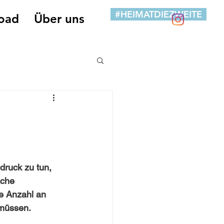
#HEIMATDIEZWEITE
oad
Über uns
druck zu tun, 
ache 
e Anzahl an 
 müssen.