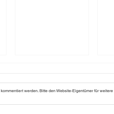
Pari
 kommentiert werden. Bitte den Website-Eigentümer für weitere
"Erasmus Student Network" -
Good to know