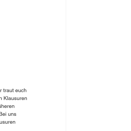
r traut euch 
n Klausuren 
üheren 
Bei uns 
usuren 