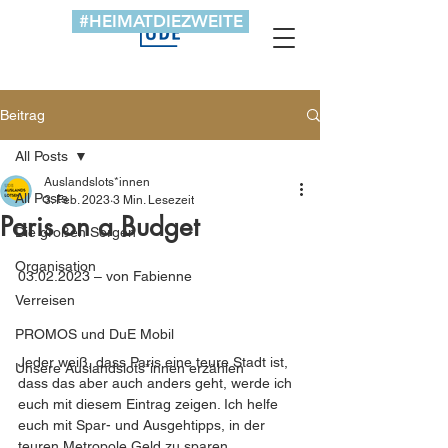
#HEIMATDIEZWEITE
Beitrag
All Posts
Auslandslots*innen
All Posts
3. Feb. 2023
3 Min. Lesezeit
Paris on a Budget
Die großen Sorgen
Organisation
03.02.2023 – von Fabienne
Verreisen
PROMOS und DuE Mobil
Jeder weiß, dass Paris eine teure Stadt ist, 
Unsere Auslandslots*innen erzählen
dass das aber auch anders geht, werde ich 
euch mit diesem Eintrag zeigen. Ich helfe 
euch mit Spar- und Ausgehtipps, in der 
teuren Metropole Geld zu sparen. 