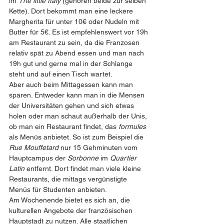
im 
The little Italy 
(gehören beide zur selben 
Kette). Dort bekommt man eine leckere 
Margherita für unter 10€ oder Nudeln mit 
Butter für 5€. Es ist empfehlenswert vor 19h 
am Restaurant zu sein, da die Franzosen 
relativ spät zu Abend essen und man nach 
19h gut und gerne mal in der Schlange 
steht und auf einen Tisch wartet. 
Aber auch beim Mittagessen kann man 
sparen. Entweder kann man in die Mensen 
der Universitäten gehen und sich etwas 
holen oder man schaut außerhalb der Unis, 
ob man ein Restaurant findet, das 
formules 
als Menüs anbietet. So ist zum Beispiel die 
Rue Mouffetard 
nur 15 Gehminuten vom 
Hauptcampus der 
Sorbonne
 im 
Quartier 
Latin 
entfernt. Dort findet man viele kleine 
Restaurants, die mittags vergünstigte 
Menüs für Studenten anbieten. 
Am Wochenende bietet es sich an, die 
kulturellen Angebote der französischen 
Hauptstadt zu nutzen. Alle staatlichen 